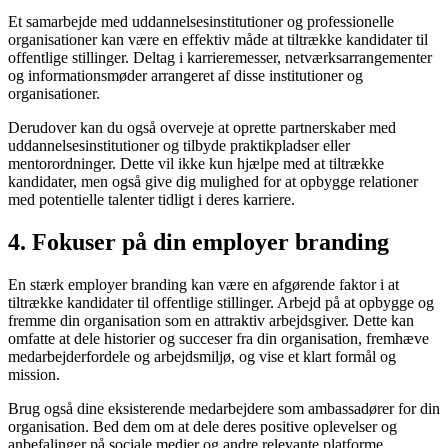
Et samarbejde med uddannelsesinstitutioner og professionelle
organisationer kan være en effektiv måde at tiltrække kandidater til
offentlige stillinger. Deltag i karrieremesser, netværksarrangementer
og informationsmøder arrangeret af disse institutioner og
organisationer.
Derudover kan du også overveje at oprette partnerskaber med
uddannelsesinstitutioner og tilbyde praktikpladser eller
mentorordninger. Dette vil ikke kun hjælpe med at tiltrække
kandidater, men også give dig mulighed for at opbygge relationer
med potentielle talenter tidligt i deres karriere.
4. Fokuser på din employer branding
En stærk employer branding kan være en afgørende faktor i at
tiltrække kandidater til offentlige stillinger. Arbejd på at opbygge og
fremme din organisation som en attraktiv arbejdsgiver. Dette kan
omfatte at dele historier og succeser fra din organisation, fremhæve
medarbejderfordele og arbejdsmiljø, og vise et klart formål og
mission.
Brug også dine eksisterende medarbejdere som ambassadører for din
organisation. Bed dem om at dele deres positive oplevelser og
anbefalinger på sociale medier og andre relevante platforme.