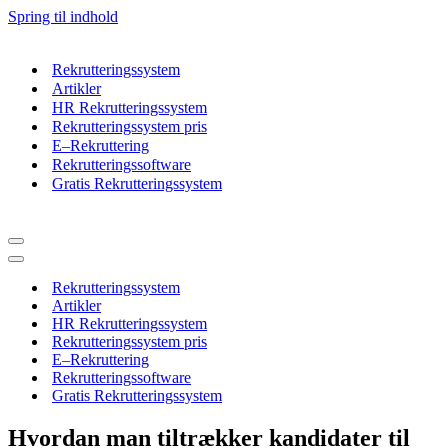
Spring til indhold
Rekrutteringssystem
Artikler
HR Rekrutteringssystem
Rekrutteringssystem pris
E–Rekruttering
Rekrutteringssoftware
Gratis Rekrutteringssystem
Navigation
menu
Navigation
menu
Rekrutteringssystem
Artikler
HR Rekrutteringssystem
Rekrutteringssystem pris
E–Rekruttering
Rekrutteringssoftware
Gratis Rekrutteringssystem
Hvordan man tiltrækker kandidater til