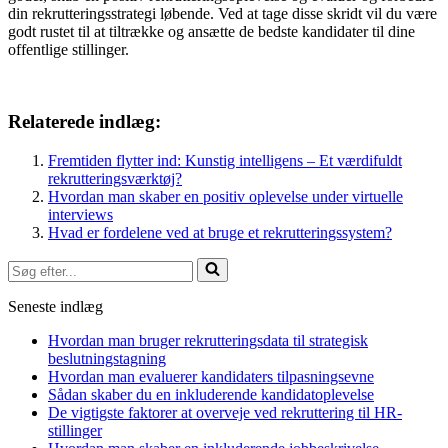
din rekrutteringsstrategi løbende. Ved at tage disse skridt vil du være
godt rustet til at tiltrække og ansætte de bedste kandidater til dine
offentlige stillinger.
Relaterede indlæg:
Fremtiden flytter ind: Kunstig intelligens – Et værdifuldt
rekrutteringsværktøj?
Hvordan man skaber en positiv oplevelse under virtuelle
interviews
Hvad er fordelene ved at bruge et rekrutteringssystem?
Søg
efter...
Seneste indlæg
Hvordan man bruger rekrutteringsdata til strategisk
beslutningstagning
Hvordan man evaluerer kandidaters tilpasningsevne
Sådan skaber du en inkluderende kandidatoplevelse
De vigtigste faktorer at overveje ved rekruttering til HR-
stillinger