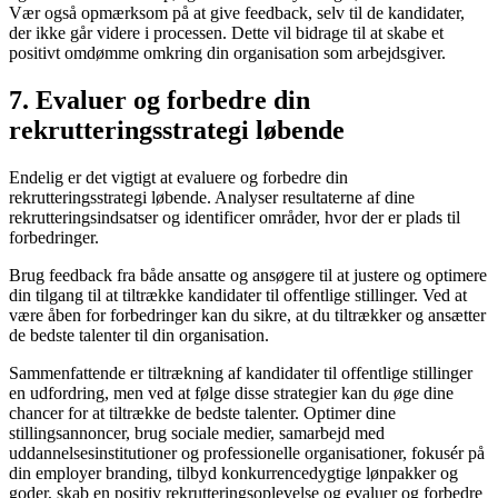
Vær også opmærksom på at give feedback, selv til de kandidater,
der ikke går videre i processen. Dette vil bidrage til at skabe et
positivt omdømme omkring din organisation som arbejdsgiver.
7. Evaluer og forbedre din
rekrutteringsstrategi løbende
Endelig er det vigtigt at evaluere og forbedre din
rekrutteringsstrategi løbende. Analyser resultaterne af dine
rekrutteringsindsatser og identificer områder, hvor der er plads til
forbedringer.
Brug feedback fra både ansatte og ansøgere til at justere og optimere
din tilgang til at tiltrække kandidater til offentlige stillinger. Ved at
være åben for forbedringer kan du sikre, at du tiltrækker og ansætter
de bedste talenter til din organisation.
Sammenfattende er tiltrækning af kandidater til offentlige stillinger
en udfordring, men ved at følge disse strategier kan du øge dine
chancer for at tiltrække de bedste talenter. Optimer dine
stillingsannoncer, brug sociale medier, samarbejd med
uddannelsesinstitutioner og professionelle organisationer, fokusér på
din employer branding, tilbyd konkurrencedygtige lønpakker og
goder, skab en positiv rekrutteringsoplevelse og evaluer og forbedre