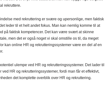
l rekruttere.
ndelse med rekruttering er svære og upersonlige, men faktisk
et leder til et helt andet fokus. Man kan nemlig komme til at
d på faktisk kompetencer. Det kan være svært at skinne
le, men det er også noget vi skal omstille os til, da meget
erfor kan online HR og rekrutteringssystemer være en del af en
r.
n potentiel ulempe ved HR og rekrutteringssystemer. Det lader til
r ved HR og rekrutteringssystemer, fordi man får et effektivt,
somheden det komplette overblik over HR og rekruttering.