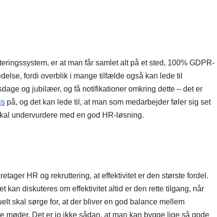
tteringssystem, er at man får samlet alt på et sted, 100% GDPR-
delse, fordi overblik i mange tilfælde også kan lede til
sdage og jubilæer, og få notifikationer omkring dette – det er
is
på, og det kan lede til, at man som medarbejder føler sig set
 skal undervurdere med en god HR-løsning.
ager HR og rekruttering, at effektivitet er den største fordel.
t kan diskuteres om effektivitet altid er den rette tilgang, når
 skal sørge for, at der bliver en god balance mellem
ge møder. Det er jo ikke sådan, at man kan bygge lige så gode