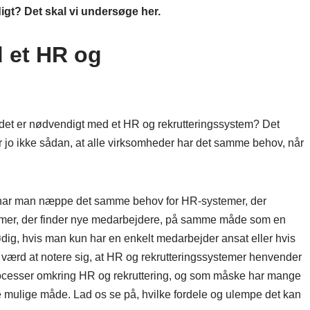
digt? Det skal vi undersøge her.
 et HR og
det er nødvendigt med et HR og rekrutteringssystem? Det
 jo ikke sådan, at alle virksomheder har det samme behov, når
 så har man næppe det samme behov for HR-systemer, der
emer, der finder nye medarbejdere, på samme måde som en
lødig, hvis man kun har en enkelt medarbejder ansat eller hvis
værd at notere sig, at HR og rekrutteringssystemer henvender
e processer omkring HR og rekruttering, og som måske har mange
e mulige måde. Lad os se på, hvilke fordele og ulempe det kan