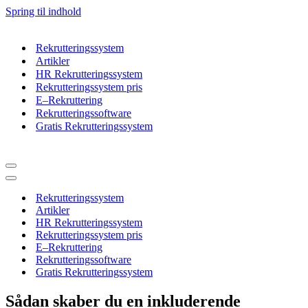
Spring til indhold
Rekrutteringssystem
Artikler
HR Rekrutteringssystem
Rekrutteringssystem pris
E–Rekruttering
Rekrutteringssoftware
Gratis Rekrutteringssystem
Navigation
menu
Navigation
menu
Rekrutteringssystem
Artikler
HR Rekrutteringssystem
Rekrutteringssystem pris
E–Rekruttering
Rekrutteringssoftware
Gratis Rekrutteringssystem
Sådan skaber du en inkluderende