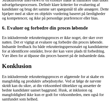
Strukturerede interviews er en effektiv måde at minimere bias under
udvælgelsesprocessen. Definér klare kriterier for evaluering af
kandidater og brug det samme sæt spørgsmål til alle ansøgere. Dette
hjælper med at sikre en objektiv vurdering baseret på færdigheder
og kompetencer, og ikke på personlige præferencer eller bias.
6. Evaluer og forbedre din proces løbende
En inkluderende rekrutteringsproces er ikke noget, der sker over
natten. Det er vigtigt at evaluere og forbedre din proces løbende.
Indsamle feedback fra både rekrutteringspersonalet og kandidaterne
for at identificere områder, hvor der kan være plads til forbedring.
Vær åben for at tilpasse din proces baseret på de indsamlede data.
Konklusion
En inkluderende rekrutteringsproces er afgørende for at skabe en
mangfoldig og produktiv arbejdsstyrke. Ved at følge de nævnte
skridt kan du sikre, at din virksomhed tiltrækker og ansætter de
bedste kandidater uanset baggrund. Husk, at inklusion og
mangfoldighed ikke kun er godt for virksomheden, men også for
samfundet som helhed.