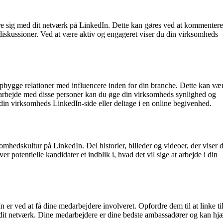
ere sig med dit netværk på LinkedIn. Dette kan gøres ved at kommenter
 diskussioner. Ved at være aktiv og engageret viser du din virksomheds
opbygge relationer med influencere inden for din branche. Dette kan væ
marbejde med disse personer kan du øge din virksomheds synlighed og
 din virksomheds LinkedIn-side eller deltage i en online begivenhed.
ksomhedskultur på LinkedIn. Del historier, billeder og videoer, der viser 
 potentielle kandidater et indblik i, hvad det vil sige at arbejde i din
 er ved at få dine medarbejdere involveret. Opfordre dem til at linke ti
dit netværk. Dine medarbejdere er dine bedste ambassadører og kan hj