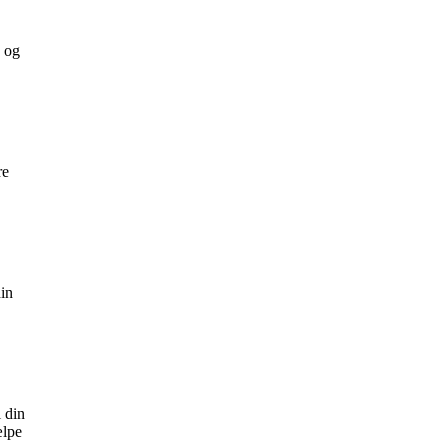
e og
re
din
l din
ælpe