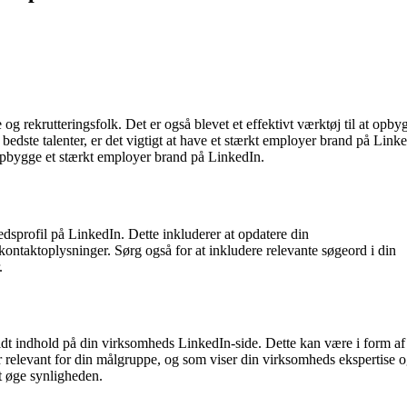
og rekrutteringsfolk. Det er også blevet et effektivt værktøj til at opby
bedste talenter, er det vigtigt at have et stærkt employer brand på Linke
n opbygge et stærkt employer brand på LinkedIn.
edsprofil på LinkedIn. Dette inkluderer at opdatere din
 kontaktoplysninger. Sørg også for at inkludere relevante søgeord i din
.
uldt indhold på din virksomheds LinkedIn-side. Dette kan være i form af
 er relevant for din målgruppe, og som viser din virksomheds ekspertise 
t øge synligheden.