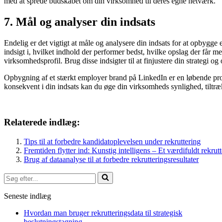
med at sprede budskabet om din virksomhed til deres egne netværk.
7. Mål og analyser din indsats
Endelig er det vigtigt at måle og analysere din indsats for at opbygge
indsigt i, hvilket indhold der performer bedst, hvilke opslag der får
virksomhedsprofil. Brug disse indsigter til at finjustere din strategi og
Opbygning af et stærkt employer brand på LinkedIn er en løbende pro
konsekvent i din indsats kan du øge din virksomheds synlighed, tiltræ
Relaterede indlæg:
Tips til at forbedre kandidatoplevelsen under rekruttering
Fremtiden flytter ind: Kunstig intelligens – Et værdifuldt rekrut
Brug af dataanalyse til at forbedre rekrutteringsresultater
Søg
efter...
Seneste indlæg
Hvordan man bruger rekrutteringsdata til strategisk
beslutningstagning