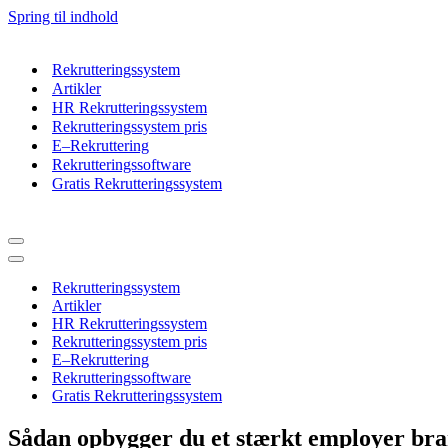
Spring til indhold
Rekrutteringssystem
Artikler
HR Rekrutteringssystem
Rekrutteringssystem pris
E–Rekruttering
Rekrutteringssoftware
Gratis Rekrutteringssystem
Navigation
menu
Navigation
menu
Rekrutteringssystem
Artikler
HR Rekrutteringssystem
Rekrutteringssystem pris
E–Rekruttering
Rekrutteringssoftware
Gratis Rekrutteringssystem
Sådan opbygger du et stærkt employer br