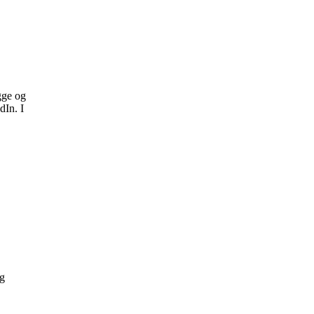
gge og
dIn. I
og