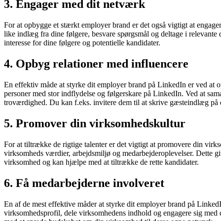
3. Engager med dit netværk
For at opbygge et stærkt employer brand er det også vigtigt at engag
like indlæg fra dine følgere, besvare spørgsmål og deltage i relevante
interesse for dine følgere og potentielle kandidater.
4. Opbyg relationer med influencere
En effektiv måde at styrke dit employer brand på LinkedIn er ved at 
personer med stor indflydelse og følgerskare på LinkedIn. Ved at sa
troværdighed. Du kan f.eks. invitere dem til at skrive gæsteindlæg på
5. Promover din virksomhedskultur
For at tiltrække de rigtige talenter er det vigtigt at promovere din vir
virksomheds værdier, arbejdsmiljø og medarbejderoplevelser. Dette giver
virksomhed og kan hjælpe med at tiltrække de rette kandidater.
6. Få medarbejderne involveret
En af de mest effektive måder at styrke dit employer brand på LinkedIn
virksomhedsprofil, dele virksomhedens indhold og engagere sig med 