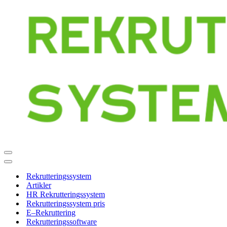
Navigation
menu
Navigation
menu
Rekrutteringssystem
Artikler
HR Rekrutteringssystem
Rekrutteringssystem pris
E–Rekruttering
Rekrutteringssoftware