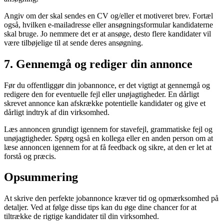
Angiv om der skal sendes en CV og/eller et motiveret brev. Fortæl
også, hvilken e-mailadresse eller ansøgningsformular kandidaterne
skal bruge. Jo nemmere det er at ansøge, desto flere kandidater vil
være tilbøjelige til at sende deres ansøgning.
7. Gennemgå og rediger din annonce
Før du offentliggør din jobannonce, er det vigtigt at gennemgå og
redigere den for eventuelle fejl eller unøjagtigheder. En dårligt
skrevet annonce kan afskrække potentielle kandidater og give et
dårligt indtryk af din virksomhed.
Læs annoncen grundigt igennem for stavefejl, grammatiske fejl og
unøjagtigheder. Spørg også en kollega eller en anden person om at
læse annoncen igennem for at få feedback og sikre, at den er let at
forstå og præcis.
Opsummering
At skrive den perfekte jobannonce kræver tid og opmærksomhed på
detaljer. Ved at følge disse tips kan du øge dine chancer for at
tiltrække de rigtige kandidater til din virksomhed.