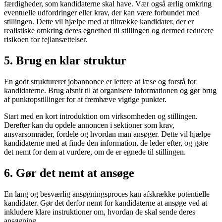
færdigheder, som kandidaterne skal have. Vær også ærlig omkring
eventuelle udfordringer eller krav, der kan være forbundet med
stillingen. Dette vil hjælpe med at tiltrække kandidater, der er
realistiske omkring deres egnethed til stillingen og dermed reducere
risikoen for fejlansættelser.
5. Brug en klar struktur
En godt struktureret jobannonce er lettere at læse og forstå for
kandidaterne. Brug afsnit til at organisere informationen og gør brug
af punktopstillinger for at fremhæve vigtige punkter.
Start med en kort introduktion om virksomheden og stillingen.
Derefter kan du opdele annoncen i sektioner som krav,
ansvarsområder, fordele og hvordan man ansøger. Dette vil hjælpe
kandidaterne med at finde den information, de leder efter, og gøre
det nemt for dem at vurdere, om de er egnede til stillingen.
6. Gør det nemt at ansøge
En lang og besværlig ansøgningsproces kan afskrække potentielle
kandidater. Gør det derfor nemt for kandidaterne at ansøge ved at
inkludere klare instruktioner om, hvordan de skal sende deres
ansøgning.