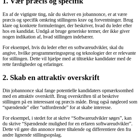
1. Vær præcis og specifik
En af de vigtigste ting, når du skriver en jobannonce, er at være
præcis og specifik omkring stillingens krav og forventninger. Brug
klare og konkrete formuleringer, der beskriver, hvad du leder efter
hos en kandidat. Undgå at bruge generiske termer, der ikke giver
nogen indikation af, hvad stillingen indebærer.
For eksempel, hvis du leder efter en softwareudvikler, skal du
angive, hvilke programmeringssprog og teknologier der er relevante
for stillingen. Dette vil hjælpe med at tiltrække kandidater med de
rette færdigheder og erfaringer.
2. Skab en attraktiv overskrift
Din jobannonce skal fange potentielle kandidaters opmærksomhed
med en attraktiv overskrift. Brug overskriften til at beskrive
stillingen på en interessant og præcis måde. Brug også nøgleord som
“spændende” eller “udfordrende” for at skabe interesse.
For eksempel, i stedet for at skrive “Softwareudvikler søges”, kan
du skrive “Spændende mulighed for en erfaren softwareudvikler”.
Dette vil gøre din annonce mere tiltalende og differentiere den fra
andre lignende stillingsopslag.