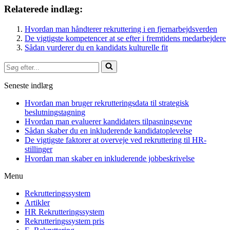
Relaterede indlæg:
Hvordan man håndterer rekruttering i en fjernarbejdsverden
De vigtigste kompetencer at se efter i fremtidens medarbejdere
Sådan vurderer du en kandidats kulturelle fit
Søg
efter...
Seneste indlæg
Hvordan man bruger rekrutteringsdata til strategisk
beslutningstagning
Hvordan man evaluerer kandidaters tilpasningsevne
Sådan skaber du en inkluderende kandidatoplevelse
De vigtigste faktorer at overveje ved rekruttering til HR-
stillinger
Hvordan man skaber en inkluderende jobbeskrivelse
Menu
Rekrutteringssystem
Artikler
HR Rekrutteringssystem
Rekrutteringssystem pris