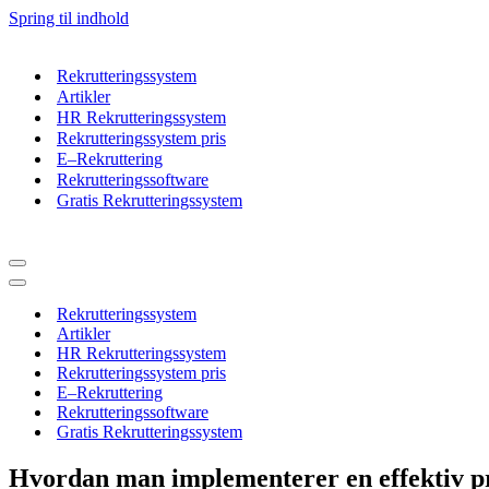
Spring til indhold
Rekrutteringssystem
Artikler
HR Rekrutteringssystem
Rekrutteringssystem pris
E–Rekruttering
Rekrutteringssoftware
Gratis Rekrutteringssystem
Navigation
menu
Navigation
menu
Rekrutteringssystem
Artikler
HR Rekrutteringssystem
Rekrutteringssystem pris
E–Rekruttering
Rekrutteringssoftware
Gratis Rekrutteringssystem
Hvordan man implementerer en effektiv pr