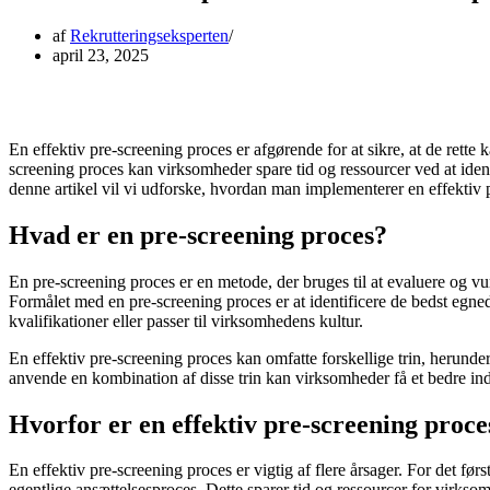
af
Rekrutteringseksperten
april 23, 2025
En effektiv pre-screening proces er afgørende for at sikre, at de rette 
screening proces kan virksomheder spare tid og ressourcer ved at identi
denne artikel vil vi udforske, hvordan man implementerer en effektiv 
Hvad er en pre-screening proces?
En pre-screening proces er en metode, der bruges til at evaluere og vu
Formålet med en pre-screening proces er at identificere de bedst egn
kvalifikationer eller passer til virksomhedens kultur.
En effektiv pre-screening proces kan omfatte forskellige trin, herunde
anvende en kombination af disse trin kan virksomheder få et bedre ind
Hvorfor er en effektiv pre-screening proce
En effektiv pre-screening proces er vigtig af flere årsager. For det før
egentlige ansættelsesproces. Dette sparer tid og ressourcer for virks