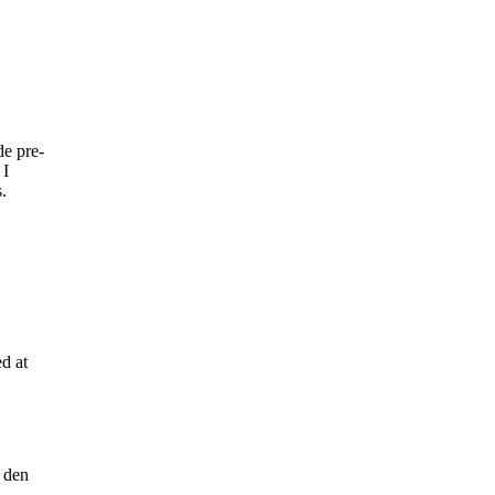
de pre-
 I
.
ed at
i den