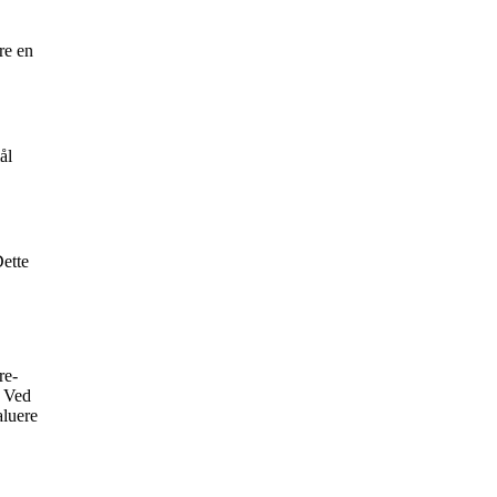
re en
ål
Dette
re-
. Ved
aluere