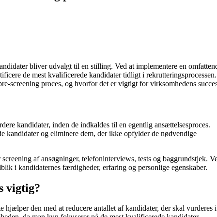
kandidater bliver udvalgt til en stilling. Ved at implementere en omfatten
ficere de mest kvalificerede kandidater tidligt i rekrutteringsprocessen.
pre-screening proces, og hvorfor det er vigtigt for virksomhedens succes
rdere kandidater, inden de indkaldes til en egentlig ansættelsesproces.
ede kandidater og eliminere dem, der ikke opfylder de nødvendige
r screening af ansøgninger, telefoninterviews, tests og baggrundstjek. V
blik i kandidaternes færdigheder, erfaring og personlige egenskaber.
s vigtig?
ste hjælper den med at reducere antallet af kandidater, der skal vurderes 
omheden, da man kun fokuserer på de mest kvalificerede kandidater.