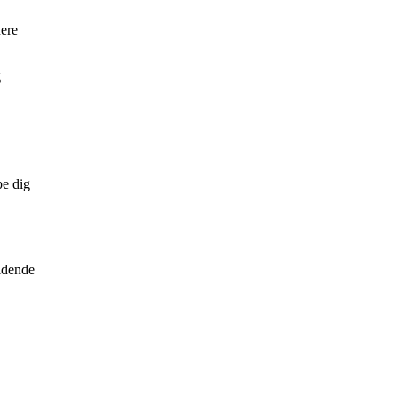
uere
g
pe dig
ældende