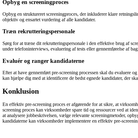
Opbyg en screeningproces
Opbyg en struktureret screeningproces, der inkluderer klare retningslin
objektiv og ensartet vurdering af alle kandidater.
Træn rekrutteringspersonale
Sørg for at træne dit rekrutteringspersonale i den effektive brug af sc
under telefoninterviews, evaluering af tests eller gennemførelse af ba
Evaluér og ranger kandidaterne
Efter at have gennemført pre-screening processen skal du evaluere og 
kan hjælpe dig med at identificere de bedst egnede kandidater, der ska
Konklusion
En effektiv pre-screening proces er afgørende for at sikre, at virksom
screening proces kan virksomheder spare tid og ressourcer ved at identi
at analysere jobbeskrivelsen, vælge relevante screeningmetoder, opbyg
kandidaterne kan virksomheder implementere en effektiv pre-screening