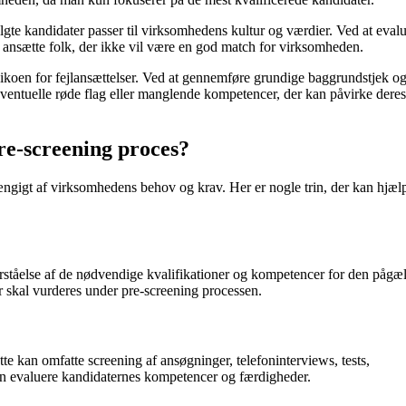
lgte kandidater passer til virksomhedens kultur og værdier. Ved at eval
ansætte folk, der ikke vil være en god match for virksomheden.
isikoen for fejlansættelser. Ved at gennemføre grundige baggrundstjek o
eventuelle røde flag eller manglende kompetencer, der kan påvirke deres
e-screening proces?
ængigt af virksomhedens behov og krav. Her er nogle trin, der kan hjæl
 forståelse af de nødvendige kvalifikationer og kompetencer for den påg
er skal vurderes under pre-screening processen.
e kan omfatte screening af ansøgninger, telefoninterviews, tests,
an evaluere kandidaternes kompetencer og færdigheder.