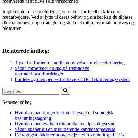
motiverede til at blive i din virksomhed.
Implementer disse metoder og vær åben for feedback fra dine
medarbejdere. Ved at lytte til deres behov og ønsker kan du tilpasse
dine talentbevaringsstrategier og skabe et miljø, hvor talent trives og
blomstrer.
Relaterede indlæg:
Tips til at forbedre kandidatoplevelsen under rekruttering
Sådan forbereder du dig på fremtidens
rekrutteringsudfordringer
Fordele og ulemper ved at have et HR Rekrutteringssystem
Søg
efter...
Seneste indlæg
Hvordan man bruger rekrutteringsdata til strategisk
beslutningstagning
Hvordan man evaluerer kandidaters tilpasningsevne
Sådan skaber du en inkluderende kandidatoplevelse
De vigtigste faktorer at overveje ved rekruttering til HR-