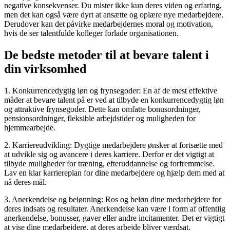
negative konsekvenser. Du mister ikke kun deres viden og erfaring,
men det kan også være dyrt at ansætte og oplære nye medarbejdere.
Derudover kan det påvirke medarbejdernes moral og motivation,
hvis de ser talentfulde kolleger forlade organisationen.
De bedste metoder til at bevare talent i
din virksomhed
1. Konkurrencedygtig løn og frynsegoder: En af de mest effektive
måder at bevare talent på er ved at tilbyde en konkurrencedygtig løn
og attraktive frynsegoder. Dette kan omfatte bonusordninger,
pensionsordninger, fleksible arbejdstider og muligheden for
hjemmearbejde.
2. Karriereudvikling: Dygtige medarbejdere ønsker at fortsætte med
at udvikle sig og avancere i deres karriere. Derfor er det vigtigt at
tilbyde muligheder for træning, efteruddannelse og forfremmelse.
Lav en klar karriereplan for dine medarbejdere og hjælp dem med at
nå deres mål.
3. Anerkendelse og belønning: Ros og beløn dine medarbejdere for
deres indsats og resultater. Anerkendelse kan være i form af offentlig
anerkendelse, bonusser, gaver eller andre incitamenter. Det er vigtigt
at vise dine medarbejdere, at deres arbejde bliver værdsat.