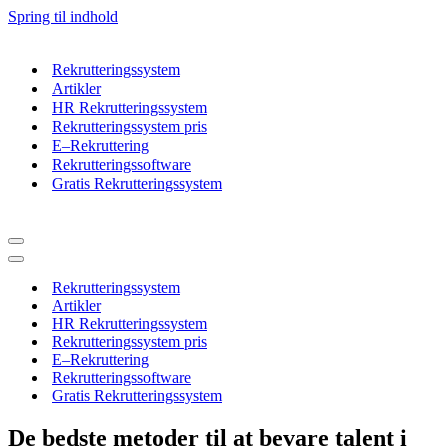
Spring til indhold
Rekrutteringssystem
Artikler
HR Rekrutteringssystem
Rekrutteringssystem pris
E–Rekruttering
Rekrutteringssoftware
Gratis Rekrutteringssystem
Navigation
menu
Navigation
menu
Rekrutteringssystem
Artikler
HR Rekrutteringssystem
Rekrutteringssystem pris
E–Rekruttering
Rekrutteringssoftware
Gratis Rekrutteringssystem
De bedste metoder til at bevare talent i