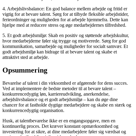
4. Arbejdslivsbalance: En god balance mellem arbejde og fritid er
vigtig for at bevare talent. Sørg for at tilbyde fleksible arbejdstider,
ferieordninger og muligheden for at arbejde hjemmefra. Dette kan
hjælpe med at reducere stress og øge medarbejdernes tilfredshed.
5. Et godt arbejdsmiljø: Skab en positiv og støttende arbejdskultur,
hvor medarbejderne føler sig trygge og motiverede. Sørg for god
kommunikation, samarbejde og muligheder for socialt samvær. Et
godt arbejdsmiljø kan bidrage til at bevare talent og skabe et
attraktivt sted at arbejde.
Opsummering
Bevarelse af talent i din virksomhed er afgørende for dens succes.
Ved at implementere de bedste metoder til at bevare talent –
konkurrencedygtig løn, karriereudvikling, anerkendelse,
arbejdslivsbalance og et godt arbejdsmiljø – kan du øge dine
chancer for at fastholde dygtige medarbejdere og skabe en stærk og
konkurrencedygtig organisation.
Husk, at talentbevarelse ikke er en engangsopgave, men en
kontinuerlig proces. Det kræver konstant opmærksomhed og
investering for at sikre, at dine medarbejdere føler sig værdsat og