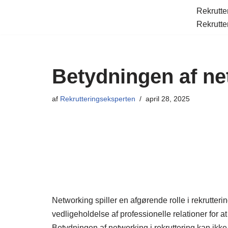
Rekrutte
Rekrutte
Spring
til
indhold
Betydningen af net
af
Rekrutteringseksperten
april 28, 2025
Networking spiller en afgørende rolle i rekrutter
vedligeholdelse af professionelle relationer for 
Betydningen af networking i rekruttering kan ikke