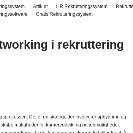
ringssystem
Artikler
HR Rekrutteringssystem
Rekrutt
ringssoftware
Gratis Rekrutteringssystem
working i rekruttering
ingsprocessen. Det er en strategi, der involverer opbygning og
at skabe muligheder for karriereudvikling og jobmuligheder.
 undervurderes, da det kan være en afgørende faktor for at få